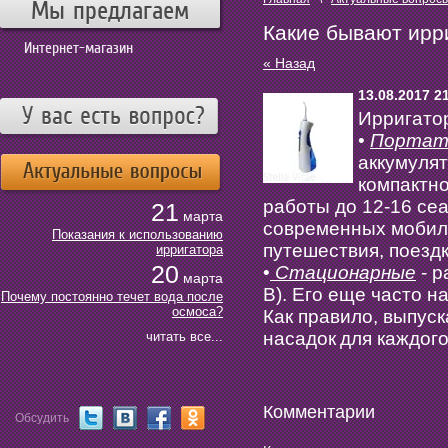
Мы предлагаем
Какие бывают ирр
Интернет-магазин
« Назад
13.08.2017 2
Ирригато
•
Портат
аккумулят
компактн
работы до 12-16 се
21
марта
современных мобил
Показания к использованию
путешествия, поездк
ирригатора
20
•
Стационарные
- р
марта
В). Его еще часто 
Почему постоянно течет вода после
осмоса?
Как правило, выпус
насадок
для каждого
читать все...
Комментарии
Обсудить