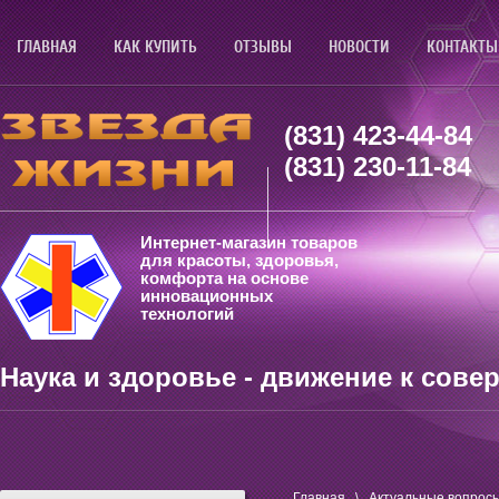
ГЛАВНАЯ
КАК КУПИТЬ
ОТЗЫВЫ
НОВОСТИ
КОНТАКТЫ
(831) 423-44-84
(831) 230-11-84
Интернет-магазин товаров
для красоты, здоровья,
комфорта на основе
инновационных
технологий
Наука и здоровье - движение к сове
Главная
\
Актуальные вопрос